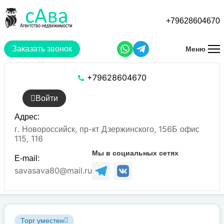
Перейти
к
+79628604670
основному
содержанию
Заказать звонок
Меню
+79628604670
Войти
Адрес:
г. Новороссийск, пр-кт Дзержинского, 156Б офис
115, 116
Мы в социальных сетях
E-mail:
savasava80@mail.ru
Торг уместен