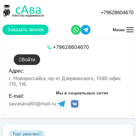
Перейти
к
+79628604670
основному
содержанию
Заказать звонок
Меню
+79628604670
Войти
Адрес:
г. Новороссийск, пр-кт Дзержинского, 156Б офис
115, 116
Мы в социальных сетях
E-mail:
savasava80@mail.ru
Торг уместен