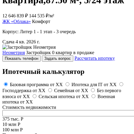
квартира,
87.50 м², 5/24 этаж
12 646 839 ₽
144 535 ₽/м²
ЖК «Облака»
Комфорт
Корпус: Литер 1 - 1 этап - 3 очередь
Сдача 4 кв. 2026 г.
Неометрия
Застройщик
0 квартир в продаже
Рассчитать ипотеку
Показать телефон
Задать вопрос
Ипотечный калькулятор
Базовая программа от
XX
Ипотека для IT от
XX
Господдержка от
XX
Семейная от
XX
Без первого
взноса от
XX
Сельская ипотека от
XX
Военная
ипотека от
XX
Стоимость недвижимости
375 тыс. Р
10 млн Р
100 млн Р