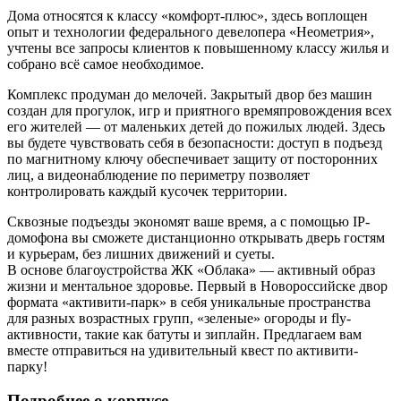
Дома относятся к классу «комфорт-плюс», здесь воплощен
опыт и технологии федерального девелопера «Неометрия»,
учтены все запросы клиентов к повышенному классу жилья и
собрано всё самое необходимое.
Комплекс продуман до мелочей. Закрытый двор без машин
создан для прогулок, игр и приятного времяпровождения всех
его жителей — от маленьких детей до пожилых людей. Здесь
вы будете чувствовать себя в безопасности: доступ в подъезд
по магнитному ключу обеспечивает защиту от посторонних
лиц, а видеонаблюдение по периметру позволяет
контролировать каждый кусочек территории.
Сквозные подъезды экономят ваше время, а с помощью IP-
домофона вы сможете дистанционно открывать дверь гостям
и курьерам, без лишних движений и суеты.
В основе благоустройства ЖК «Облака» — активный образ
жизни и ментальное здоровье. Первый в Новороссийске двор
формата «активити-парк» в себя уникальные пространства
для разных возрастных групп, «зеленые» огороды и fly-
активности, такие как батуты и зиплайн. Предлагаем вам
вместе отправиться на удивительный квест по активити-
парку!
Подробнее о корпусе