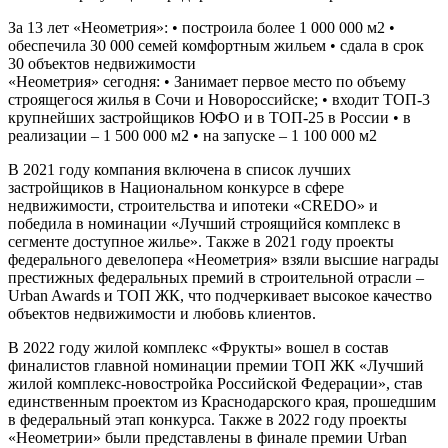
За 13 лет «Неометрия»: • построила более 1 000 000 м2 •
обеспечила 30 000 семей комфортным жильем • сдала в срок
30 объектов недвижимости
«Неометрия» сегодня: • Занимает первое место по объему
строящегося жилья в Сочи и Новороссийске; • входит ТОП-3
крупнейших застройщиков ЮФО и в ТОП-25 в России • в
реализации – 1 500 000 м2 • на запуске – 1 100 000 м2
В 2021 году компания включена в список лучших
застройщиков в Национальном конкурсе в сфере
недвижимости, строительства и ипотеки «CREDO» и
победила в номинации «Лучший строящийся комплекс в
сегменте доступное жилье». Также в 2021 году проекты
федерального девелопера «Неометрия» взяли высшие награды
престижных федеральных премий в строительной отрасли –
Urban Awards и ТОП ЖК, что подчеркивает высокое качество
объектов недвижимости и любовь клиентов.
В 2022 году жилой комплекс «Фрукты» вошел в состав
финалистов главной номинации премии ТОП ЖК «Лучший
жилой комплекс-новостройка Российской Федерации», став
единственным проектом из Краснодарского края, прошедшим
в федеральный этап конкурса. Также в 2022 году проекты
«Неометрии» были представлены в финале премии Urban