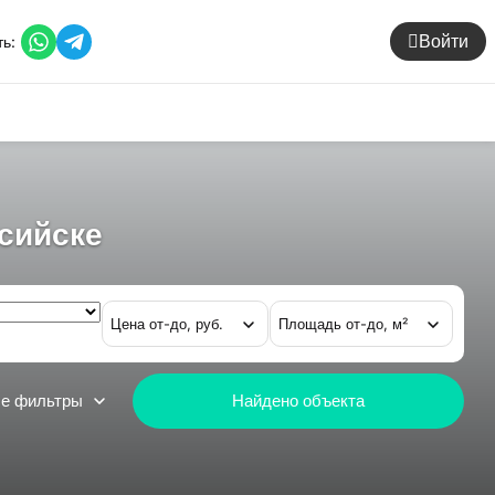
ь:
Войти
сийске
Цена от-до, руб.
Площадь от-до, м²
е фильтры
Найдено
объекта