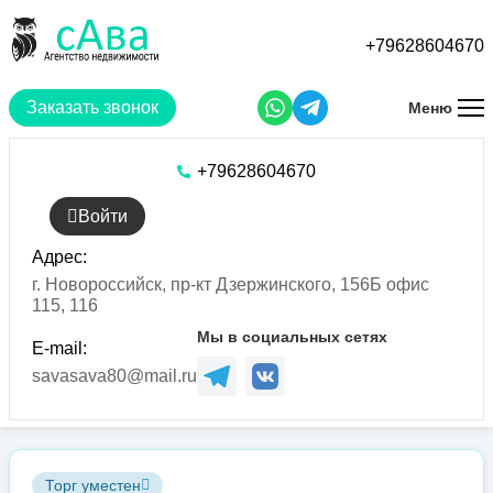
Перейти
к
+79628604670
основному
содержанию
Заказать звонок
Меню
+79628604670
Войти
Адрес:
г. Новороссийск, пр-кт Дзержинского, 156Б офис
115, 116
Мы в социальных сетях
E-mail:
savasava80@mail.ru
Торг уместен