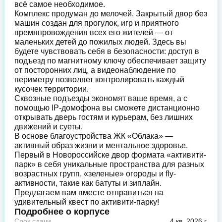
всё самое необходимое.
Комплекс продуман до мелочей. Закрытый двор без
машин создан для прогулок, игр и приятного
времяпровождения всех его жителей — от
маленьких детей до пожилых людей. Здесь вы
будете чувствовать себя в безопасности: доступ в
подъезд по магнитному ключу обеспечивает защиту
от посторонних лиц, а видеонаблюдение по
периметру позволяет контролировать каждый
кусочек территории.
Сквозные подъезды экономят ваше время, а с
помощью IP-домофона вы сможете дистанционно
открывать дверь гостям и курьерам, без лишних
движений и суеты.
В основе благоустройства ЖК «Облака» —
активный образ жизни и ментальное здоровье.
Первый в Новороссийске двор формата «активити-
парк» в себя уникальные пространства для разных
возрастных групп, «зеленые» огороды и fly-
активности, такие как батуты и зиплайн.
Предлагаем вам вместе отправиться на
удивительный квест по активити-парку!
Подробнее о корпусе
Срок сдачи
4 кв. 2026 г.