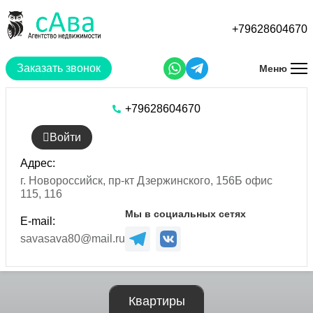
Перейти
к
+79628604670
основному
содержанию
Заказать звонок
Меню
+79628604670
Войти
Адрес:
г. Новороссийск, пр-кт Дзержинского, 156Б офис
115, 116
Мы в социальных сетях
E-mail:
savasava80@mail.ru
Квартиры