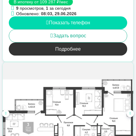
В ипотеку от 109 287 ₽/мес
9
просмотров,
1
за сегодня
Обновлено:
08:03, 29.06.2026
Показать телефон
Задать вопрос
Подробнее