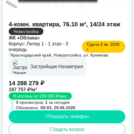
4-комн. квартира, 76.10 м², 14/24 этаж
Новостройка
ЖК «Облака»
Корпус: Литер 1 - 1 этап - 3
Сдача 4 кв. 2026
г.
очередь
Краснодарский край, Новороссийск, ул. Куникова
Застройщик Неометрия
14 288 279 ₽
187 757 ₽/м²
В ипотеку от 109 065 ₽/мес
3
просмотров,
1
за сегодня
Обновлено:
08:03, 29.06.2026
Показать телефон
Задать вопрос