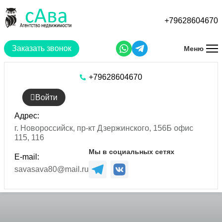
Перейти
к
+79628604670
основному
содержанию
Заказать звонок
Меню
+79628604670
Войти
Адрес:
г. Новороссийск, пр-кт Дзержинского, 156Б офис
115, 116
Мы в социальных сетях
E-mail:
savasava80@mail.ru