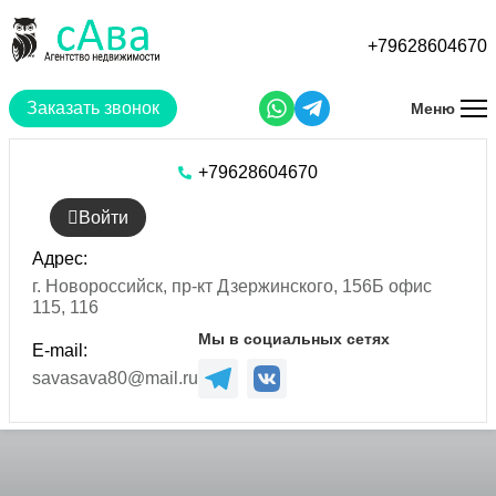
Перейти
к
+79628604670
основному
содержанию
Заказать звонок
Меню
+79628604670
Войти
Адрес:
г. Новороссийск, пр-кт Дзержинского, 156Б офис
115, 116
Мы в социальных сетях
E-mail:
savasava80@mail.ru